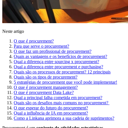
Neste artigo
O que é procurement?
Para que serve o procurement?
O que faz um profissional de procurement?
Quais as vantagens e os benefícios de procurement?
Qual a diferença entre sourcing x procurement?
Qual a diferença entre procurement e purchasing?
Quais são os processos de procurement? 12 principais
Quais são os tipos de procurement?
5 estratégias de procurement que você pode implementar!
O que é procurement management?
O que é procurement Data Lake?
Qual a principal falha cometida em procurement?
Quais são os desafios mais comuns no procurement?
O que esperar do futuro do procurement?
Qual a influência de IA em procurement?
Como a Linkana aprimora a sua cadeia de suprimentos?
Procurement é um
conjunto de atividades estratégicas,