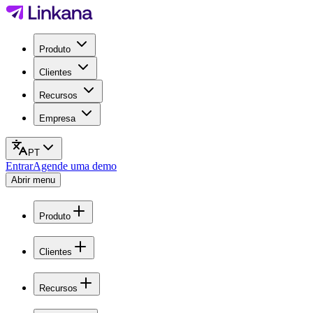
Produto
Clientes
Recursos
Empresa
PT
Entrar
Agende uma demo
Abrir menu
Produto
Clientes
Recursos