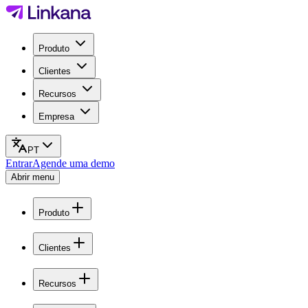
Produto
Clientes
Recursos
Empresa
PT
Entrar
Agende uma demo
Abrir menu
Produto
Clientes
Recursos