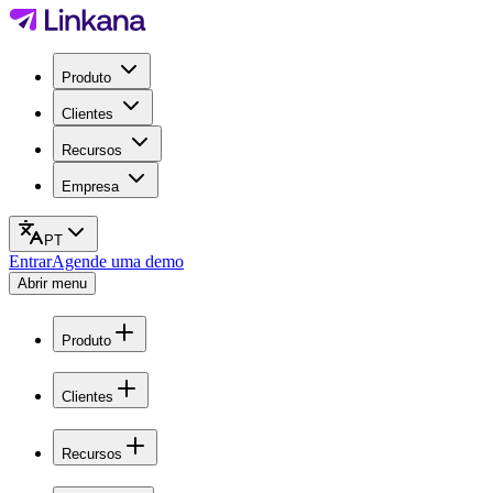
Produto
Clientes
Recursos
Empresa
PT
Entrar
Agende uma demo
Abrir menu
Produto
Clientes
Recursos