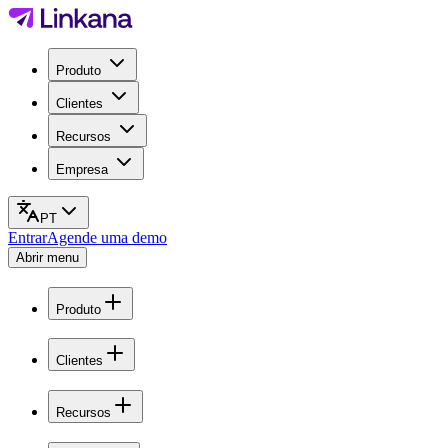
Produto
Clientes
Recursos
Empresa
PT
Entrar
Agende uma demo
Abrir menu
Produto
Clientes
Recursos