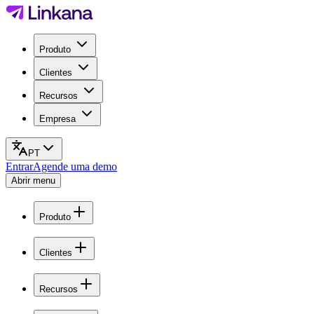
Produto
Clientes
Recursos
Empresa
PT
Entrar
Agende uma demo
Abrir menu
Produto
Clientes
Recursos