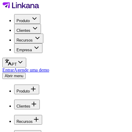
Produto
Clientes
Recursos
Empresa
PT
Entrar
Agende uma demo
Abrir menu
Produto
Clientes
Recursos