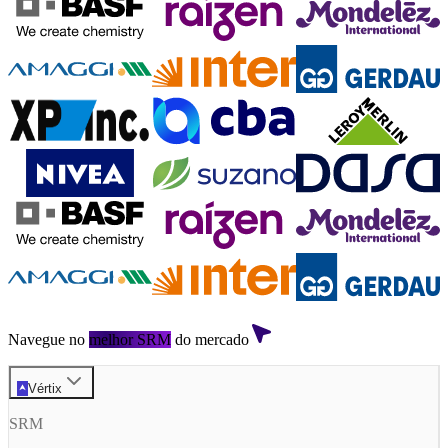
Navegue no
melhor SRM
do mercado
Vértix
SRM