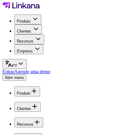
Produto
Clientes
Recursos
Empresa
PT
Entrar
Agende uma demo
Abrir menu
Produto
Clientes
Recursos