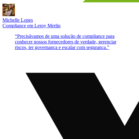
Michelle Lopes
Compliance
em
Leroy Merlin
“
Precisávamos de uma solução de compliance para
conhecer nossos fornecedores de verdade, gerenciar
riscos, ter governança e escalar com segurança.
”