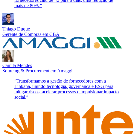
fornecedores caiu de 42 para 8 dias, uma redução de
mais de 80%.
”
Thiago Duque
Gerente de Compras
em
CBA
Camila Mendes
Sourcing & Procurement
em
Amaggi
“
Transformamos a gestão de fornecedores com a
Linkana, unindo tecnologia, governança e ESG para
mitigar riscos, acelerar processos e impulsionar impacto
social.
”