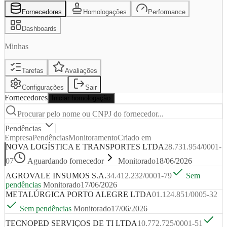
Fornecedores
Homologações
Performance
Dashboards
Minhas
Tarefas
Avaliações
Configurações
Sair
Fornecedores
Iniciar homologação
Procurar pelo nome ou CNPJ do fornecedor...
Pendências
Empresa
Pendências
Monitoramento
Criado em
NOVA LOGÍSTICA E TRANSPORTES LTDA
28.731.954/0001-
07
Aguardando fornecedor
Monitorado
18/06/2026
AGROVALE INSUMOS S.A.
34.412.232/0001-79
Sem
pendências
Monitorado
17/06/2026
METALÚRGICA PORTO ALEGRE LTDA
01.124.851/0005-32
Sem pendências
Monitorado
17/06/2026
TECNOPED SERVIÇOS DE TI LTDA
10.772.725/0001-51