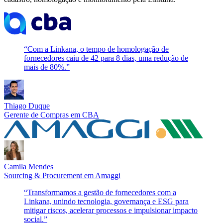
“
Com a Linkana, o tempo de homologação de
fornecedores caiu de 42 para 8 dias, uma redução de
mais de 80%.
”
Thiago Duque
Gerente de Compras
em
CBA
Camila Mendes
Sourcing & Procurement
em
Amaggi
“
Transformamos a gestão de fornecedores com a
Linkana, unindo tecnologia, governança e ESG para
mitigar riscos, acelerar processos e impulsionar impacto
social.
”