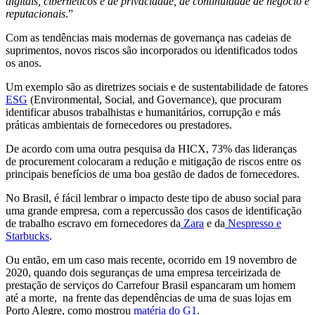
digitais, cibernéticos e de privacidade, de continuidade de negócio e
reputacionais
.”
Com as tendências mais modernas de governança nas cadeias de
suprimentos, novos riscos são incorporados ou identificados todos
os anos.
Um exemplo são as diretrizes sociais e de sustentabilidade de fatores
ESG
(Environmental, Social, and Governance), que procuram
identificar abusos trabalhistas e humanitários, corrupção e más
práticas ambientais de fornecedores ou prestadores.
De acordo com uma outra pesquisa da HICX, 73% das lideranças
de procurement colocaram a redução e mitigação de riscos entre os
principais benefícios de uma boa gestão de dados de fornecedores.
No Brasil, é fácil lembrar o impacto deste tipo de abuso social para
uma grande empresa, com a repercussão dos casos de identificação
de trabalho escravo em fornecedores da
Zara
e da
Nespresso e
Starbucks
.
Ou então, em um caso mais recente, ocorrido em 19 novembro de
2020, quando dois seguranças de uma empresa terceirizada de
prestação de serviços do Carrefour Brasil espancaram um homem
até a morte, na frente das dependências de uma de suas lojas em
Porto Alegre, como mostrou
matéria do G1
.