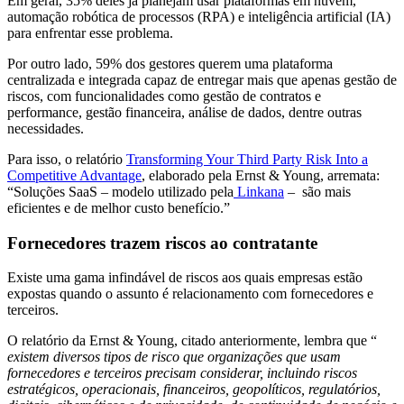
Em geral, 35% deles já planejam usar plataformas em nuvem,
automação robótica de processos (RPA) e inteligência artificial (IA)
para enfrentar esse problema.
Por outro lado, 59% dos gestores querem uma plataforma
centralizada e integrada capaz de entregar mais que apenas gestão de
riscos, com funcionalidades como gestão de contratos e
performance, gestão financeira, análise de dados, dentre outras
necessidades.
Para isso, o relatório
Transforming Your Third Party Risk Into a
Competitive Advantage
, elaborado pela Ernst & Young, arremata:
“Soluções SaaS – modelo utilizado pela
Linkana
– são mais
eficientes e de melhor custo benefício.”
Fornecedores trazem riscos ao contratante
Existe uma gama infindável de riscos aos quais empresas estão
expostas quando o assunto é relacionamento com fornecedores e
terceiros.
O relatório da Ernst & Young, citado anteriormente, lembra que “
existem diversos tipos de risco que organizações que usam
fornecedores e terceiros precisam considerar, incluindo riscos
estratégicos, operacionais, financeiros, geopolíticos, regulatórios,