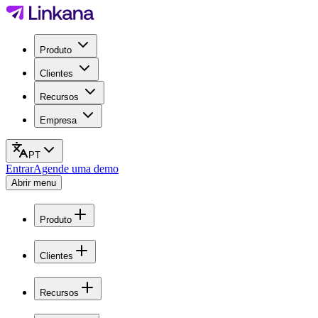
Produto
Clientes
Recursos
Empresa
PT
Entrar
Agende uma demo
Abrir menu
Produto
Clientes
Recursos