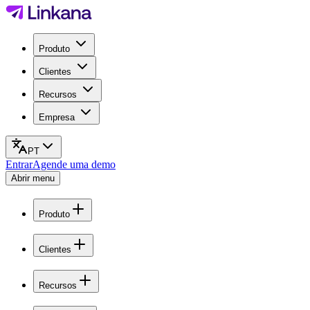
Produto
Clientes
Recursos
Empresa
PT
Entrar
Agende uma demo
Abrir menu
Produto
Clientes
Recursos