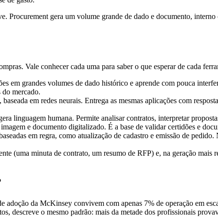
ve. Procurement gera um volume grande de dado e documento, interno e e
ompras. Vale conhecer cada uma para saber o que esperar de cada ferr
ões em grandes volumes de dado histórico e aprende com pouca inter
s do mercado.
baseada em redes neurais. Entrega as mesmas aplicações com resposta
ra linguagem humana. Permite analisar contratos, interpretar proposta
e imagem e documento digitalizado. É a base de validar certidões e do
e baseadas em regra, como atualização de cadastro e emissão de pedido.
ente (uma minuta de contrato, um resumo de RFP) e, na geração mais rec
?
% de adoção da McKinsey convivem com apenas 7% de operação em esca
ntos, descreve o mesmo padrão: mais da metade dos profissionais prova