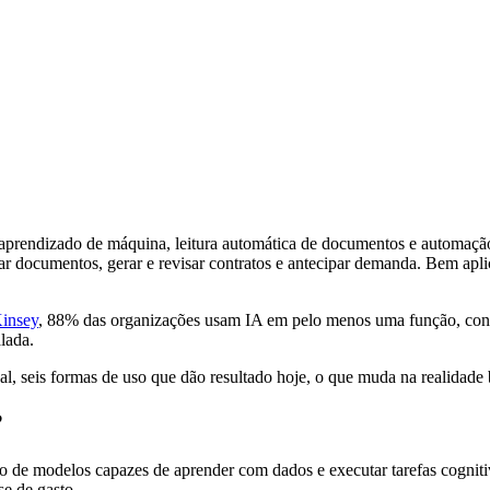
o aprendizado de máquina, leitura automática de documentos e automaçã
idar documentos, gerar e revisar contratos e antecipar demanda. Bem aplic
Kinsey
, 88% das organizações usam IA em pelo menos uma função, cont
alada.
al, seis formas de uso que dão resultado hoje, o que muda na realidade b
?
ão de modelos capazes de aprender com dados e executar tarefas cogniti
se de gasto.