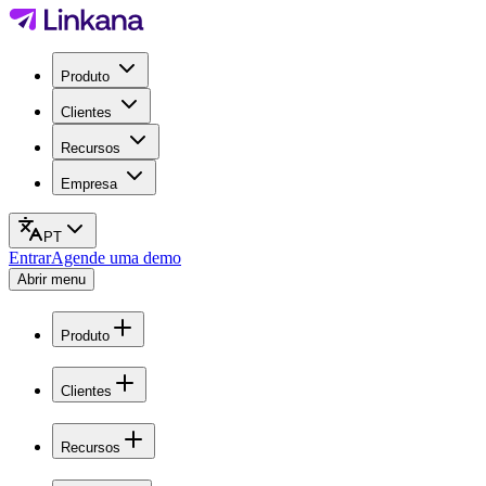
Produto
Clientes
Recursos
Empresa
PT
Entrar
Agende uma demo
Abrir menu
Produto
Clientes
Recursos