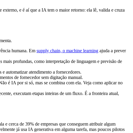
xterno, e é aí que a IA tem o maior retorno: ela lê, valida e cruza
amenta.
ferência humana. Em
supply chain, o machine learning
ajuda a prever
s mais profundas, como interpretação de linguagem e previsão de
s e automatizar atendimento a fornecedores.
cumentos de fornecedor sem digitação manual.
 Não é IA por si só, mas se combina com ela. Veja como aplicar no
ente, executam etapas inteiras de um fluxo. É a fronteira atual,
la e cerca de 39% de empresas que conseguem atribuir algum
velmente já usa IA generativa em alguma tarefa, mas poucos pilotos