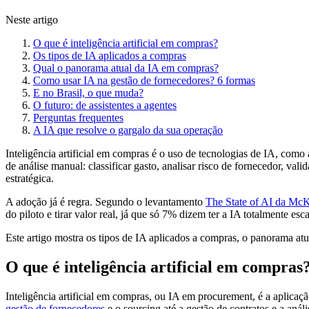
Neste artigo
O que é inteligência artificial em compras?
Os tipos de IA aplicados a compras
Qual o panorama atual da IA em compras?
Como usar IA na gestão de fornecedores? 6 formas
E no Brasil, o que muda?
O futuro: de assistentes a agentes
Perguntas frequentes
A IA que resolve o gargalo da sua operação
Inteligência artificial em compras é o uso de tecnologias de IA, com
de análise manual: classificar gasto, analisar risco de fornecedor, val
estratégica.
A adoção já é regra. Segundo o levantamento
The State of AI da Mc
do piloto e tirar valor real, já que só 7% dizem ter a IA totalmente esc
Este artigo mostra os tipos de IA aplicados a compras, o panorama atu
O que é inteligência artificial em compras
Inteligência artificial em compras, ou IA em procurement, é a aplicaç
gestão de fornecedores
e o sourcing até a gestão de contratos e a análi