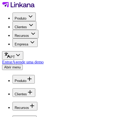
Produto
Clientes
Recursos
Empresa
PT
Entrar
Agende uma demo
Abrir menu
Produto
Clientes
Recursos