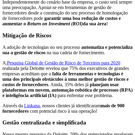
Independentemente do cenário base da empresa, o custo será sempre
uma preocupação. Apoiar-se em ferramentas de gestão de
fornecedores desde a construção do seu processo de homologação
de fornecedores pode
garantir uma boa redução de custos e
aumentar o
Return on Investment (ROI)
da sua área
!
Mitigação de Riscos
A adoção de tecnologias no seu processo
automatiza e potencializa
sua a gestão de riscos
na sua cadeia de fornecimento.
A
Pesquisa Global de Gestão de Risco de Terceiros para 2020
realizada pela Deloitte revelou que 75% dos executivos de grandes
empresas acreditam que a
falta de ferramentas e tecnologias é
uma dos principais obstáculos à uma melhor gestão de riscos e
custos de fornecedores
. Ainda, 35% deles já
planejam usar
plataformas em nuvem, automação robótica de processos (RPA)
e inteligência artificial (IA)
para enfrentar esse problema.
Através da
Linkana
, nossos clientes já identificaram
mais de 900
fornecedores
com potencial risco à sua operação!
Gestão centralizada e simplificada
Nessa mesma pesquisa da Deloitte, 59% dos entrevistados revelaram