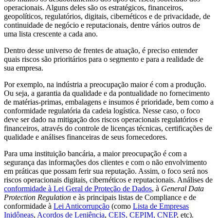
operacionais. Alguns deles são os estratégicos, financeiros,
geopolíticos, regulatórios, digitais, cibernéticos e de privacidade, de
continuidade de negócio e reputacionais, dentre vários outros de
uma lista crescente a cada ano.
Dentro desse universo de frentes de atuação, é preciso entender
quais riscos são prioritários para o segmento e para a realidade de
sua empresa.
Por exemplo, na indústria a preocupação maior é com a produção.
Ou seja, a garantia da qualidade e da pontualidade no fornecimento
de matérias-primas, embalagens e insumos é prioridade, bem como a
conformidade regulatória da cadeia logística. Nesse caso, o foco
deve ser dado na mitigação dos riscos operacionais regulatórios e
financeiros, através do controle de licenças técnicas, certificações de
qualidade e análises financeiras de seus fornecedores.
Para uma instituição bancária, a maior preocupação é com a
segurança das informações dos clientes e com o não envolvimento
em práticas que possam ferir sua reputação. Assim, o foco será nos
riscos operacionais digitais, cibernéticos e reputacionais. Análises de
conformidade à Lei Geral de Proteção de Dados
, à
General Data
Protection Regulation
e às principais listas de Compliance e de
conformidade à
Lei Anticorrupção
(como
Lista de Empresas
Inidôneas
,
Acordos de Leniência
,
CEIS, CEPIM, CNEP
, etc).