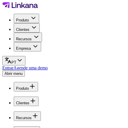
Produto
Clientes
Recursos
Empresa
PT
Entrar
Agende uma demo
Abrir menu
Produto
Clientes
Recursos