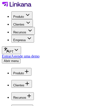
Produto
Clientes
Recursos
Empresa
PT
Entrar
Agende uma demo
Abrir menu
Produto
Clientes
Recursos