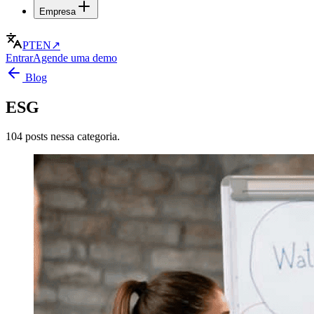
Empresa
PT
EN
↗
Entrar
Agende uma demo
Blog
ESG
104 posts nessa categoria.