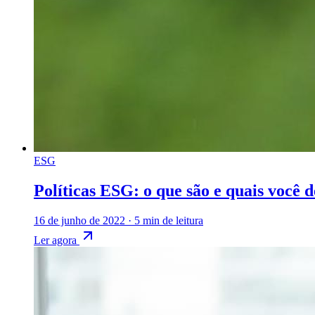
ESG
Políticas ESG: o que são e quais você 
16 de junho de 2022
·
5 min de leitura
Ler agora