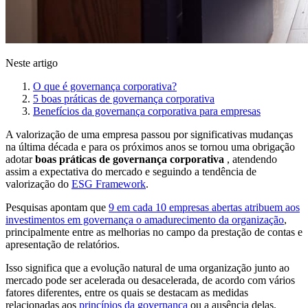
Neste artigo
O que é governança corporativa?
5 boas práticas de governança corporativa
Benefícios da governança corporativa para empresas
A valorização de uma empresa passou por significativas mudanças
na última década e para os próximos anos se tornou uma obrigação
adotar
boas práticas de governança corporativa
, atendendo
assim a expectativa do mercado e seguindo a tendência de
valorização do
ESG Framework
.
Pesquisas apontam que
9 em cada 10 empresas abertas atribuem aos
investimentos em governança o amadurecimento da organização
,
principalmente entre as melhorias no campo da prestação de contas e
apresentação de relatórios.
Isso significa que a evolução natural de uma organização junto ao
mercado pode ser acelerada ou desacelerada, de acordo com vários
fatores diferentes, entre os quais se destacam as medidas
relacionadas aos
princípios da governança
ou a ausência delas.