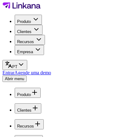
Produto
Clientes
Recursos
Empresa
PT
Entrar
Agende uma demo
Abrir menu
Produto
Clientes
Recursos