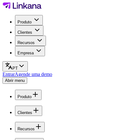
Produto
Clientes
Recursos
Empresa
PT
Entrar
Agende uma demo
Abrir menu
Produto
Clientes
Recursos