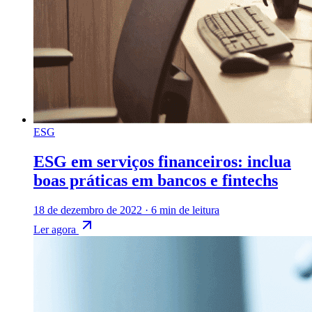
ESG
ESG em serviços financeiros: inclua
boas práticas em bancos e fintechs
18 de dezembro de 2022
·
6 min de leitura
Ler agora