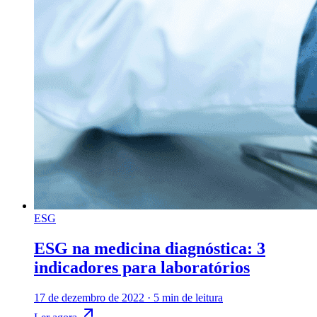
ESG
ESG na medicina diagnóstica: 3
indicadores para laboratórios
17 de dezembro de 2022
·
5 min de leitura