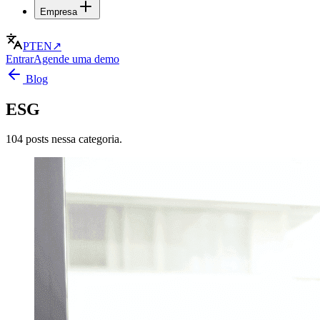
Empresa
PT
EN
↗
Entrar
Agende uma demo
Blog
ESG
104 posts nessa categoria.