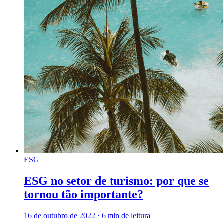
ESG
ESG no setor de turismo: por que se
tornou tão importante?
16 de outubro de 2022
·
6 min de leitura