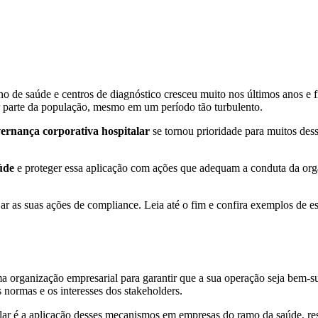
no de saúde e centros de diagnóstico cresceu muito nos últimos anos e 
 parte da população, mesmo em um período tão turbulento.
vernança corporativa hospitalar
se tornou prioridade para muitos dess
úde
e proteger essa aplicação com ações que adequam a conduta da orga
jar as suas ações de compliance. Leia até o fim e confira exemplos de e
organização empresarial para garantir que a sua operação seja bem-su
s normas e os interesses dos stakeholders.
r é a aplicação desses mecanismos em empresas do ramo da saúde, resp