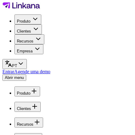
Produto
Clientes
Recursos
Empresa
PT
Entrar
Agende uma demo
Abrir menu
Produto
Clientes
Recursos