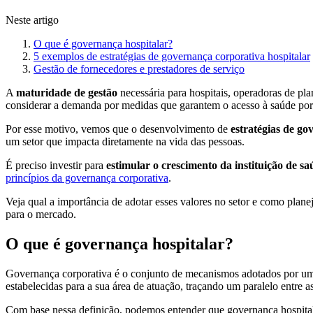
Neste artigo
O que é governança hospitalar?
5 exemplos de estratégias de governança corporativa hospitalar
Gestão de fornecedores e prestadores de serviço
A
maturidade de gestão
necessária para hospitais, operadoras de pla
considerar a demanda por medidas que garantem o acesso à saúde por
Por esse motivo, vemos que o desenvolvimento de
estratégias de go
um setor que impacta diretamente na vida das pessoas.
É preciso investir para
estimular o crescimento da instituição de sa
princípios da governança corporativa
.
Veja qual a importância de adotar esses valores no setor e como plane
para o mercado.
O que é governança hospitalar?
Governança corporativa é o conjunto de mecanismos adotados por uma 
estabelecidas para a sua área de atuação, traçando um paralelo entre a
Com base nessa definição, podemos entender que governança hospitala