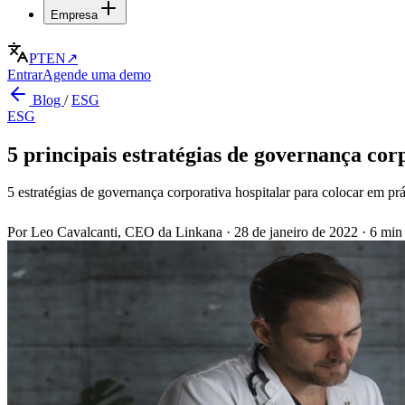
Empresa
PT
EN
↗
Entrar
Agende uma demo
Blog
/
ESG
ESG
5 principais estratégias de governança cor
5 estratégias de governança corporativa hospitalar para colocar em p
Por Leo Cavalcanti, CEO da Linkana
·
28 de janeiro de 2022
·
6 min 