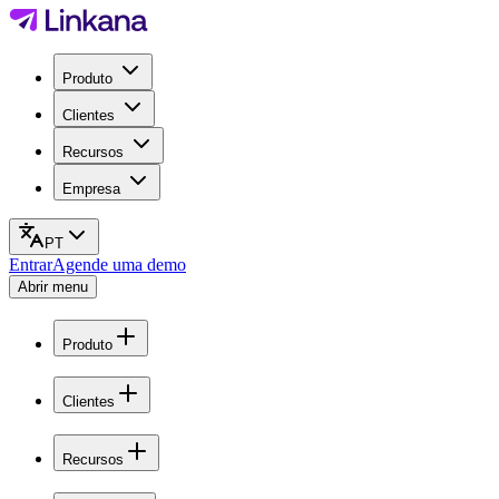
Produto
Clientes
Recursos
Empresa
PT
Entrar
Agende uma demo
Abrir menu
Produto
Clientes
Recursos