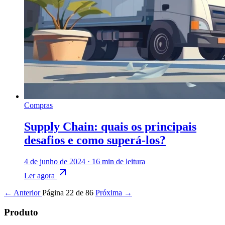
Compras
Supply Chain: quais os principais
desafios e como superá-los?
4 de junho de 2024
·
16 min de leitura
Ler agora
← Anterior
Página 22 de 86
Próxima →
Produto