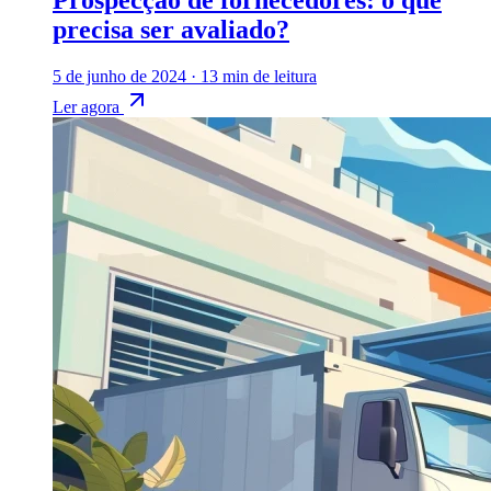
Prospecção de fornecedores: o que
precisa ser avaliado?
5 de junho de 2024
·
13 min de leitura
Ler agora