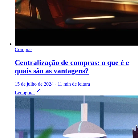
Compras
Centralização de compras: o que é e
quais são as vantagens?
15 de julho de 2024
·
11 min de leitura
Ler agora