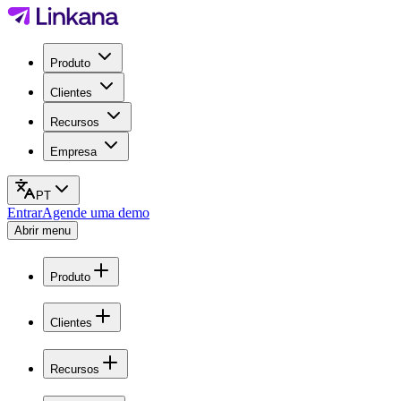
Produto
Clientes
Recursos
Empresa
PT
Entrar
Agende uma demo
Abrir menu
Produto
Clientes
Recursos