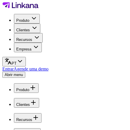
Produto
Clientes
Recursos
Empresa
PT
Entrar
Agende uma demo
Abrir menu
Produto
Clientes
Recursos