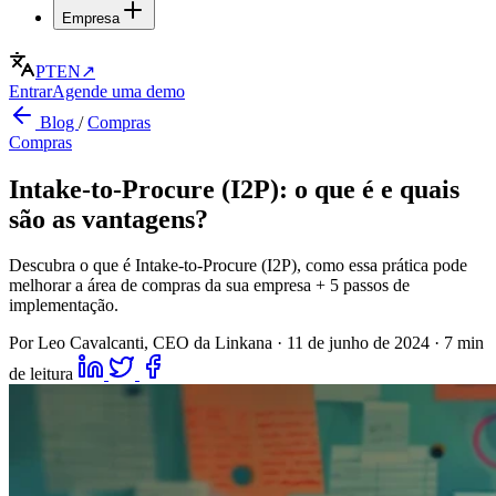
Empresa
PT
EN
↗
Entrar
Agende uma demo
Blog
/
Compras
Compras
Intake-to-Procure (I2P): o que é e quais
são as vantagens?
Descubra o que é Intake-to-Procure (I2P), como essa prática pode
melhorar a área de compras da sua empresa + 5 passos de
implementação.
Por Leo Cavalcanti, CEO da Linkana
·
11 de junho de 2024
·
7 min
de leitura