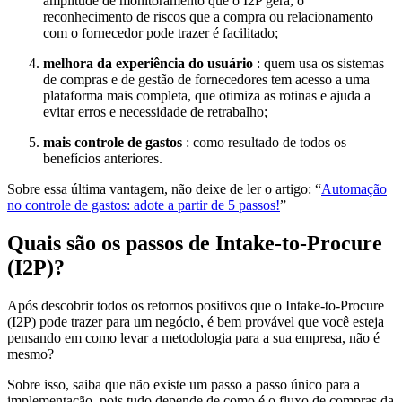
amplitude de monitoramento que o I2P gera, o
reconhecimento de riscos que a compra ou relacionamento
com o fornecedor pode trazer é facilitado;
melhora da experiência do usuário
: quem usa os sistemas
de compras e de gestão de fornecedores tem acesso a uma
plataforma mais completa, que otimiza as rotinas e ajuda a
evitar erros e necessidade de retrabalho;
mais controle de gastos
: como resultado de todos os
benefícios anteriores.
Sobre essa última vantagem, não deixe de ler o artigo: “
Automação
no controle de gastos: adote a partir de 5 passos!
”
Quais são os passos de Intake-to-Procure
(I2P)?
Após descobrir todos os retornos positivos que o Intake-to-Procure
(I2P) pode trazer para um negócio, é bem provável que você esteja
pensando em como levar a metodologia para a sua empresa, não é
mesmo?
Sobre isso, saiba que não existe um passo a passo único para a
implementação, pois tudo depende de como é o fluxo de compras da