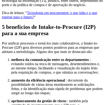
tecnologia da informação (TI), jurídico, entre outros, dependendo do
porte e da política de compra e de aprovação do negócio.
Dica de leitura: “
Tecnologia em procurement: o que falta e o que
esperar para o futuro?
“
5 benefícios de Intake-to-Procure (I2P)
para a sua empresa
Por unificar processos e torná-los mais colaborativos, a Intake-to-
Procure (I2P) gera diversos pontos positivos para as empresas que
adotam a metodologia. Alguns dos que mais se destacam são:
melhora da comunicação entre os departamentos
:
evitando ruídos na troca de mensagens, desentendimentos e,
ao mesmo tempo, facilitando a visualização do trajeto feito
pela requisição de compras, o que otimiza as conversações;
aumento da eficiência operacional
: decorrente da
possibilidade de várias áreas monitorarem as solicitações
feitas, e da identificação mais rápida de problemas que podem
surgir ao longo das etapas;
aprimoramento da gestão de riscos
: também pela