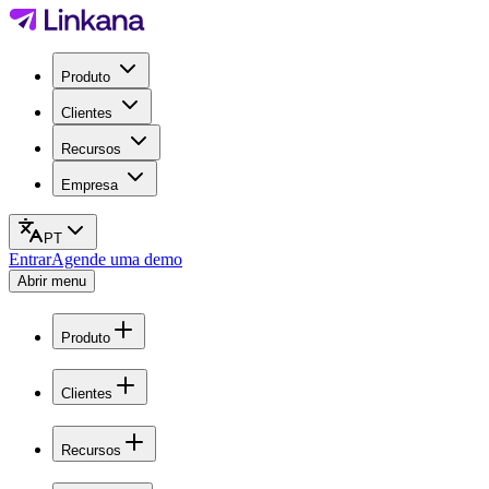
Produto
Clientes
Recursos
Empresa
PT
Entrar
Agende uma demo
Abrir menu
Produto
Clientes
Recursos