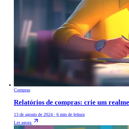
Compras
Relatórios de compras: crie um realmen
13 de agosto de 2024
·
6 min de leitura
Ler agora