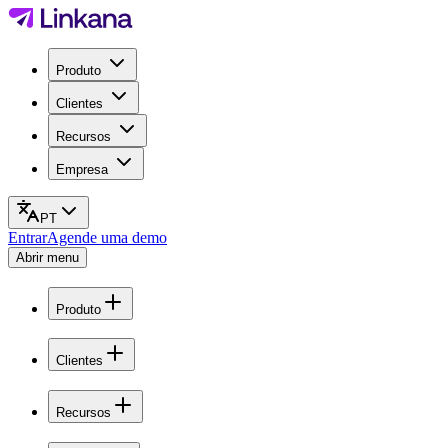
Produto
Clientes
Recursos
Empresa
PT
Entrar
Agende uma demo
Abrir menu
Produto
Clientes
Recursos