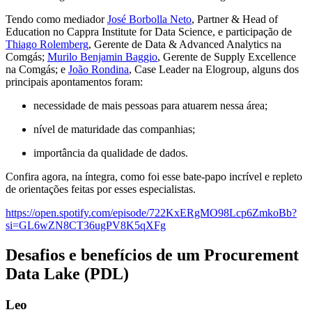
Tendo como mediador
José Borbolla Neto
, Partner & Head of
Education no Cappra Institute for Data Science, e participação de
Thiago Rolemberg
, Gerente de Data & Advanced Analytics na
Comgás;
Murilo Benjamin Baggio
, Gerente de Supply Excellence
na Comgás; e
João Rondina
, Case Leader na Elogroup, alguns dos
principais apontamentos foram:
necessidade de mais pessoas para atuarem nessa área;
nível de maturidade das companhias;
importância da qualidade de dados.
Confira agora, na íntegra, como foi esse bate-papo incrível e repleto
de orientações feitas por esses especialistas.
https://open.spotify.com/episode/722KxERgMO98Lcp6ZmkoBb?
si=GL6wZN8CT36ugPV8K5qXFg
Desafios e benefícios de um Procurement
Data Lake (PDL)
Leo