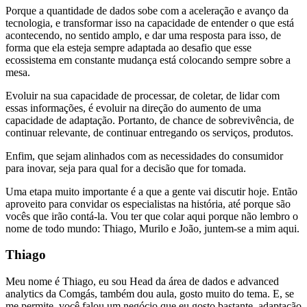
Porque a quantidade de dados sobe com a aceleração e avanço da
tecnologia, e transformar isso na capacidade de entender o que está
acontecendo, no sentido amplo, e dar uma resposta para isso, de
forma que ela esteja sempre adaptada ao desafio que esse
ecossistema em constante mudança está colocando sempre sobre a
mesa.
Evoluir na sua capacidade de processar, de coletar, de lidar com
essas informações, é evoluir na direção do aumento de uma
capacidade de adaptação. Portanto, de chance de sobrevivência, de
continuar relevante, de continuar entregando os serviços, produtos.
Enfim, que sejam alinhados com as necessidades do consumidor
para inovar, seja para qual for a decisão que for tomada.
Uma etapa muito importante é a que a gente vai discutir hoje. Então
aproveito para convidar os especialistas na história, até porque são
vocês que irão contá-la. Vou ter que colar aqui porque não lembro o
nome de todo mundo: Thiago, Murilo e João, juntem-se a mim aqui.
Thiago
Meu nome é Thiago, eu sou Head da área de dados e advanced
analytics da Comgás, também dou aula, gosto muito do tema. E, se
me permite, você falou um negócio que eu gosto bastante, adaptação