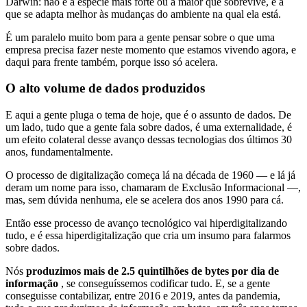
Darwin: não é a espécie mais forte ou a maior que sobrevive, é a
que se adapta melhor às mudanças do ambiente na qual ela está.
É um paralelo muito bom para a gente pensar sobre o que uma
empresa precisa fazer neste momento que estamos vivendo agora, e
daqui para frente também, porque isso só acelera.
O alto volume de dados produzidos
E aqui a gente pluga o tema de hoje, que é o assunto de dados. De
um lado, tudo que a gente fala sobre dados, é uma externalidade, é
um efeito colateral desse avanço dessas tecnologias dos últimos 30
anos, fundamentalmente.
O processo de digitalização começa lá na década de 1960 — e lá já
deram um nome para isso, chamaram de Exclusão Informacional —,
mas, sem dúvida nenhuma, ele se acelera dos anos 1990 para cá.
Então esse processo de avanço tecnológico vai hiperdigitalizando
tudo, e é essa hiperdigitalização que cria um insumo para falarmos
sobre dados.
Nós
produzimos mais de 2.5 quintilhões de bytes por dia de
informação
, se conseguíssemos codificar tudo. E, se a gente
conseguisse contabilizar, entre 2016 e 2019, antes da pandemia,