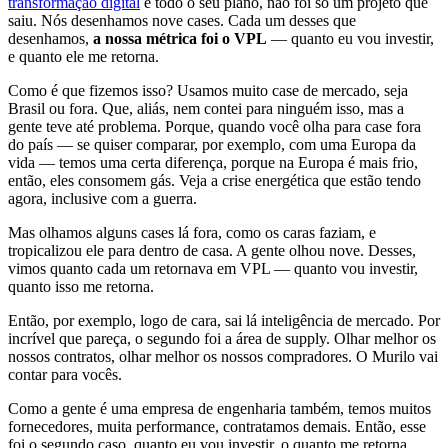
transformação digital
e todo o seu plano, não foi só um projeto que
saiu. Nós desenhamos nove cases. Cada um desses que
desenhamos,
a nossa métrica foi o VPL
— quanto eu vou investir,
e quanto ele me retorna.
Como é que fizemos isso? Usamos muito case de mercado, seja
Brasil ou fora. Que, aliás, nem contei para ninguém isso, mas a
gente teve até problema. Porque, quando você olha para case fora
do país — se quiser comparar, por exemplo, com uma Europa da
vida — temos uma certa diferença, porque na Europa é mais frio,
então, eles consomem gás. Veja a crise energética que estão tendo
agora, inclusive com a guerra.
Mas olhamos alguns cases lá fora, como os caras faziam, e
tropicalizou ele para dentro de casa. A gente olhou nove. Desses,
vimos quanto cada um retornava em VPL — quanto vou investir,
quanto isso me retorna.
Então, por exemplo, logo de cara, sai lá inteligência de mercado. Por
incrível que pareça, o segundo foi a área de supply. Olhar melhor os
nossos contratos, olhar melhor os nossos compradores. O Murilo vai
contar para vocês.
Como a gente é uma empresa de engenharia também, temos muitos
fornecedores, muita performance, contratamos demais. Então, esse
foi o segundo caso, quanto eu vou investir, o quanto me retorna,