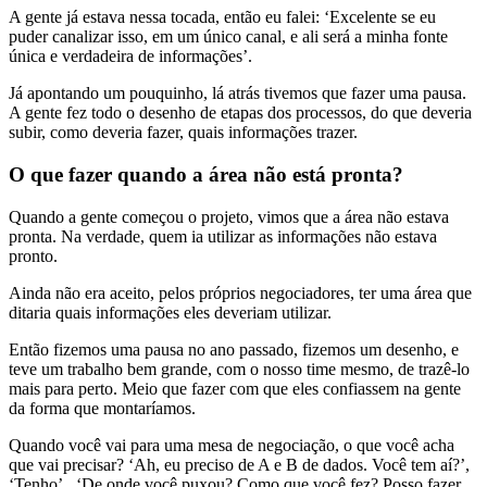
A gente já estava nessa tocada, então eu falei: ‘Excelente se eu
puder canalizar isso, em um único canal, e ali será a minha fonte
única e verdadeira de informações’.
Já apontando um pouquinho, lá atrás tivemos que fazer uma pausa.
A gente fez todo o desenho de etapas dos processos, do que deveria
subir, como deveria fazer, quais informações trazer.
O que fazer quando a área não está pronta?
Quando a gente começou o projeto, vimos que a área não estava
pronta. Na verdade, quem ia utilizar as informações não estava
pronto.
Ainda não era aceito, pelos próprios negociadores, ter uma área que
ditaria quais informações eles deveriam utilizar.
Então fizemos uma pausa no ano passado, fizemos um desenho, e
teve um trabalho bem grande, com o nosso time mesmo, de trazê-lo
mais para perto. Meio que fazer com que eles confiassem na gente
da forma que montaríamos.
Quando você vai para uma mesa de negociação, o que você acha
que vai precisar? ‘Ah, eu preciso de A e B de dados. Você tem aí?’,
‘Tenho’, ‘De onde você puxou? Como que você fez? Posso fazer