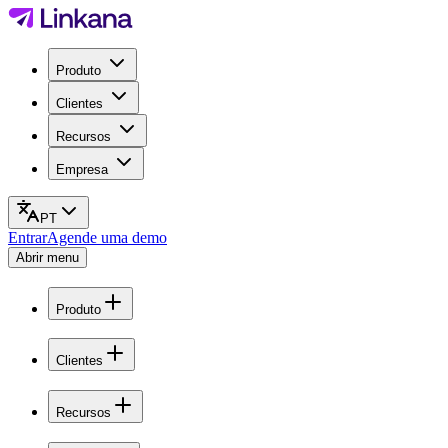
Produto
Clientes
Recursos
Empresa
PT
Entrar
Agende uma demo
Abrir menu
Produto
Clientes
Recursos