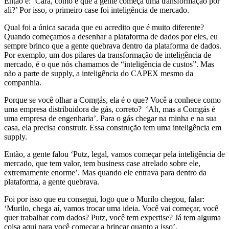
Então é: ‘Cara, como é que a gente começa uma transformação por
ali?’ Por isso, o primeiro case foi inteligência de mercado.
Qual foi a única sacada que eu acredito que é muito diferente?
Quando começamos a desenhar a plataforma de dados por eles, eu
sempre brinco que a gente quebrava dentro da plataforma de dados.
Por exemplo, um dos pilares da transformação de inteligência de
mercado, é o que nós chamamos de “inteligência de custos”. Mas
não a parte de supply, a inteligência do CAPEX mesmo da
companhia.
Porque se você olhar a Comgás, ela é o que? Você a conhece como
uma empresa distribuidora de gás, correto? ‘Ah, mas a Comgás é
uma empresa de engenharia’. Para o gás chegar na minha e na sua
casa, ela precisa construir. Essa construção tem uma inteligência em
supply.
Então, a gente falou ‘Putz, legal, vamos começar pela inteligência de
mercado, que tem valor, tem business case atrelado sobre ele,
extremamente enorme’. Mas quando ele entrava para dentro da
plataforma, a gente quebrava.
Foi por isso que eu consegui, logo que o Murilo chegou, falar:
‘Murilo, chega aí, vamos trocar uma ideia. Você vai começar, você
quer trabalhar com dados? Putz, você tem expertise? Já tem alguma
coisa aqui para você começar a brincar quanto a isso’.