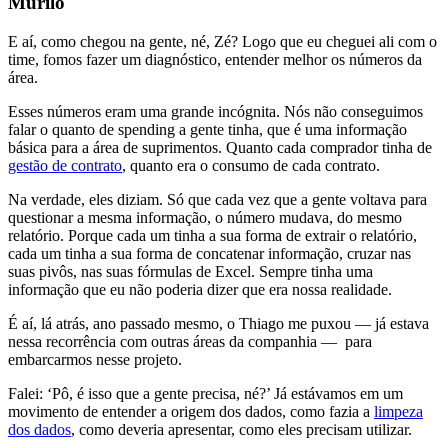
Murilo
E aí, como chegou na gente, né, Zé? Logo que eu cheguei ali com o
time, fomos fazer um diagnóstico, entender melhor os números da
área.
Esses números eram uma grande incógnita. Nós não conseguimos
falar o quanto de spending a gente tinha, que é uma informação
básica para a área de suprimentos. Quanto cada comprador tinha de
gestão de contrato
, quanto era o consumo de cada contrato.
Na verdade, eles diziam. Só que cada vez que a gente voltava para
questionar a mesma informação, o número mudava, do mesmo
relatório. Porque cada um tinha a sua forma de extrair o relatório,
cada um tinha a sua forma de concatenar informação, cruzar nas
suas pivôs, nas suas fórmulas de Excel. Sempre tinha uma
informação que eu não poderia dizer que era nossa realidade.
É aí, lá atrás, ano passado mesmo, o Thiago me puxou — já estava
nessa recorrência com outras áreas da companhia — para
embarcarmos nesse projeto.
Falei: ‘Pô, é isso que a gente precisa, né?’ Já estávamos em um
movimento de entender a origem dos dados, como fazia a
limpeza
dos dados
, como deveria apresentar, como eles precisam utilizar.