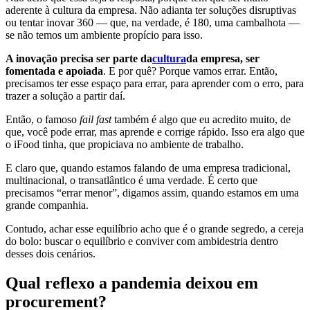
aderente à cultura da empresa. Não adianta ter soluções disruptivas
ou tentar inovar 360 — que, na verdade, é 180, uma cambalhota —
se não temos um ambiente propício para isso.
A inovação precisa ser parte da
cultura
da empresa, ser
fomentada e apoiada
. E por quê? Porque vamos errar. Então,
precisamos ter esse espaço para errar, para aprender com o erro, para
trazer a solução a partir daí.
Então, o famoso
fail fast
também é algo que eu acredito muito, de
que, você pode errar, mas aprende e corrige rápido. Isso era algo que
o iFood tinha, que propiciava no ambiente de trabalho.
E claro que, quando estamos falando de uma empresa tradicional,
multinacional, o transatlântico é uma verdade. É certo que
precisamos “errar menor”, digamos assim, quando estamos em uma
grande companhia.
Contudo, achar esse equilíbrio acho que é o grande segredo, a cereja
do bolo: buscar o equilíbrio e conviver com ambidestria dentro
desses dois cenários.
Qual reflexo a pandemia deixou em
procurement?