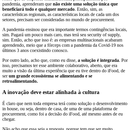
pandemia, aprenderam que
não existe uma solução única que
beneficiará todo e qualquer mercado
. Então, sim, as
características regionais, as características locais de cada um dos
setores, precisam ser consideradas no mundo de procurement.
A pandemia ensinou que era importante termos contingências locais,
sim. Pagará um pouco mais caro, mas terá seu security of supply,
sim. Então, acho que isso é: as empresas multinacionais acabaram
aprendendo, meio que a fórceps com a pandemia da Covid-19 nos
últimos 3 anos coexistindo conosco.
Por outro lado, acho que, como eu disse,
a solução é integrada
. Por
isso, precisamos ter esse ambiente colaborativo, aberto, que era
muito a visão da última experiência que eu tive dentro do iFood, de
ser
um grande ecossistema se alimentando e se
retroalimentando.
A inovação deve estar alinhada à cultura
É claro que nem toda empresa terá como solução o desenvolvimento
in house, ou seja, dentro de casa, de uma de uma plataforma de
procurement, como foi a decisão do iFood, até mesmo antes de eu
chegar.
Não acho que essa seja a resposta, porque tem que ser muito