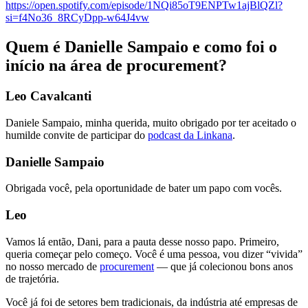
https://open.spotify.com/episode/1NQi85oT9ENPTw1ajBlQZl?
si=f4No36_8RCyDpp-w64J4vw
Quem é Danielle Sampaio e como foi o
início na área de procurement?
Leo Cavalcanti
Daniele Sampaio, minha querida, muito obrigado por ter aceitado o
humilde convite de participar do
podcast da Linkana
.
Danielle Sampaio
Obrigada você, pela oportunidade de bater um papo com vocês.
Leo
Vamos lá então, Dani, para a pauta desse nosso papo. Primeiro,
queria começar pelo começo. Você é uma pessoa, vou dizer “vivida”
no nosso mercado de
procurement
— que já colecionou bons anos
de trajetória.
Você já foi de setores bem tradicionais, da indústria até empresas de