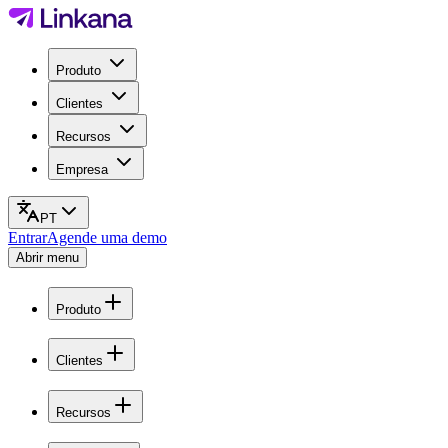
Produto
Clientes
Recursos
Empresa
PT
Entrar
Agende uma demo
Abrir menu
Produto
Clientes
Recursos