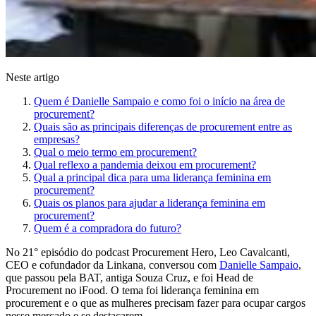
Neste artigo
Quem é Danielle Sampaio e como foi o início na área de
procurement?
Quais são as principais diferenças de procurement entre as
empresas?
Qual o meio termo em procurement?
Qual reflexo a pandemia deixou em procurement?
Qual a principal dica para uma liderança feminina em
procurement?
Quais os planos para ajudar a liderança feminina em
procurement?
Quem é a compradora do futuro?
No 21° episódio do podcast Procurement Hero, Leo Cavalcanti,
CEO e cofundador da Linkana, conversou com
Danielle Sampaio
,
que passou pela BAT, antiga Souza Cruz, e foi Head de
Procurement no iFood. O tema foi liderança feminina em
procurement e o que as mulheres precisam fazer para ocupar cargos
nesse mercado e se destacarem.