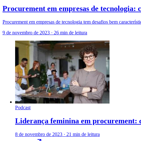
Procurement em empresas de tecnologia: 
Procurement em empresas de tecnologia tem desafios bem característic
9 de novembro de 2023
·
26 min de leitura
Podcast
Liderança feminina em procurement: c
8 de novembro de 2023
·
21 min de leitura