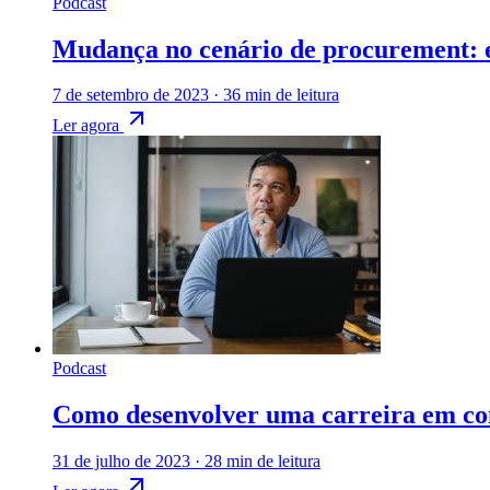
Podcast
Mudança no cenário de procurement:
7 de setembro de 2023
·
36 min de leitura
Ler agora
Podcast
Como desenvolver uma carreira em com
31 de julho de 2023
·
28 min de leitura