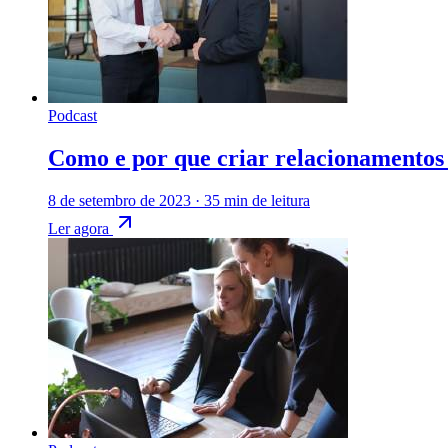
Podcast
Como e por que criar relacionamentos
8 de setembro de 2023
·
35 min de leitura
Ler agora