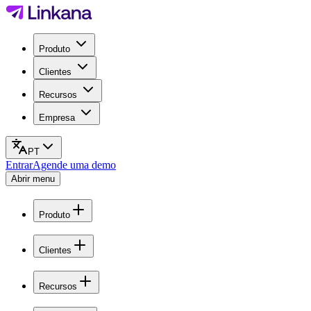
Produto
Clientes
Recursos
Empresa
PT
Entrar
Agende uma demo
Abrir menu
Produto
Clientes
Recursos