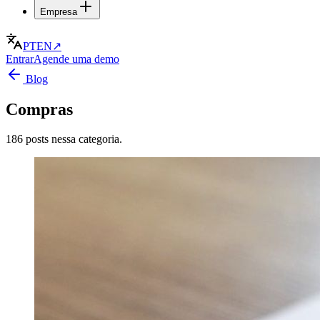
Empresa
PT
EN
↗
Entrar
Agende uma demo
Blog
Compras
186 posts nessa categoria.