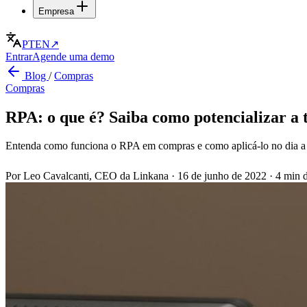
Empresa
PT
EN
↗
Entrar
Agende uma demo
Blog
/
Compras
Compras
RPA: o que é? Saiba como potencializar a 
Entenda como funciona o RPA em compras e como aplicá-lo no dia a d
Por Leo Cavalcanti, CEO da Linkana
·
16 de junho de 2022
·
4 min d