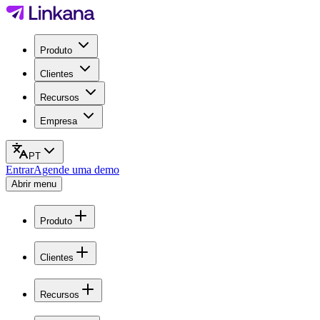
Produto
Clientes
Recursos
Empresa
PT
Entrar
Agende uma demo
Abrir menu
Produto
Clientes
Recursos