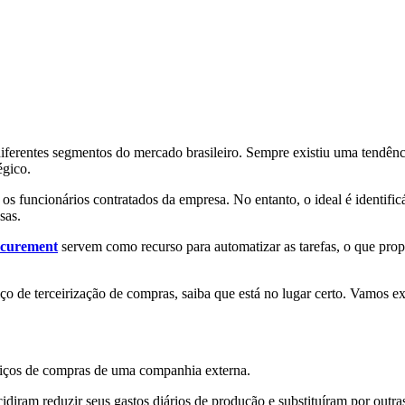
iferentes segmentos do mercado brasileiro. Sempre existiu uma tendênc
égico.
 os funcionários contratados da empresa. No entanto, o ideal é identifi
sas.
ocurement
servem como recurso para automatizar as tarefas, o que pro
iço de terceirização de compras, saiba que está no lugar certo. Vamos ex
rviços de compras de uma companhia externa.
iram reduzir seus gastos diários de produção e substituíram por outras