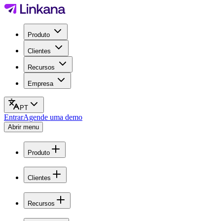
Produto
Clientes
Recursos
Empresa
PT
Entrar
Agende uma demo
Abrir menu
Produto
Clientes
Recursos