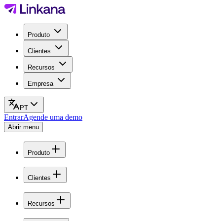
Produto
Clientes
Recursos
Empresa
PT
Entrar
Agende uma demo
Abrir menu
Produto
Clientes
Recursos