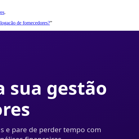
res
.
ologação de fornecedores?
”