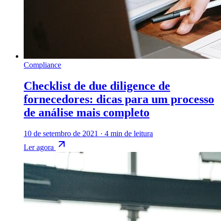
Compliance
Checklist de due diligence de
fornecedores: dicas para um processo
de análise mais completo
10 de setembro de 2021
·
4 min de leitura
Ler agora