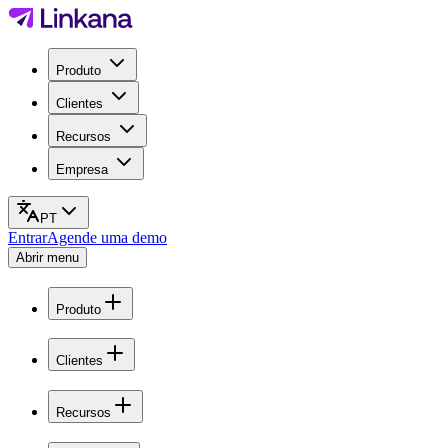
Produto
Clientes
Recursos
Empresa
PT
Entrar
Agende uma demo
Abrir menu
Produto
Clientes
Recursos