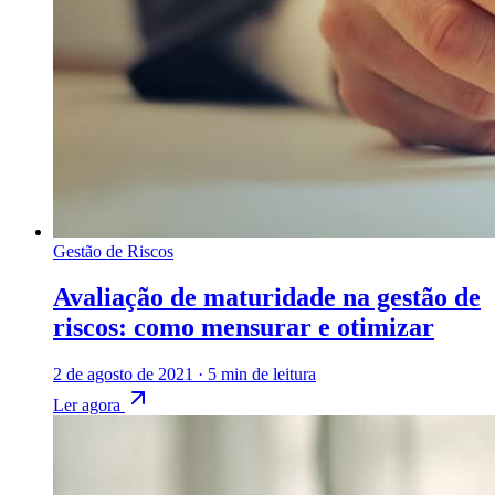
Gestão de Riscos
Avaliação de maturidade na gestão de
riscos: como mensurar e otimizar
2 de agosto de 2021
·
5 min de leitura
Ler agora