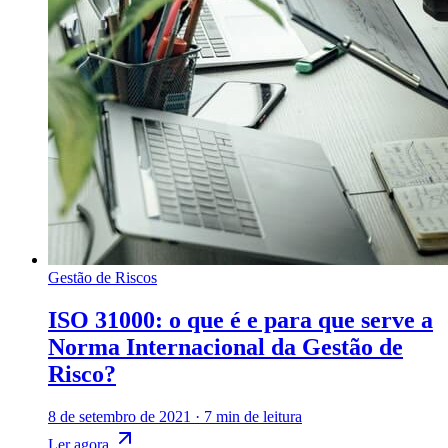
Gestão de Riscos
ISO 31000: o que é e para que serve a
Norma Internacional da Gestão de
Risco?
8 de setembro de 2021
·
7 min de leitura
Ler agora