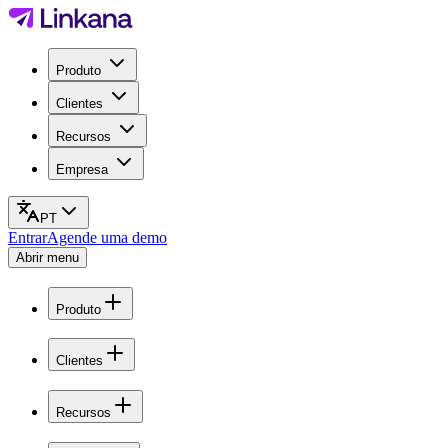
Produto
Clientes
Recursos
Empresa
PT
Entrar
Agende uma demo
Abrir menu
Produto
Clientes
Recursos