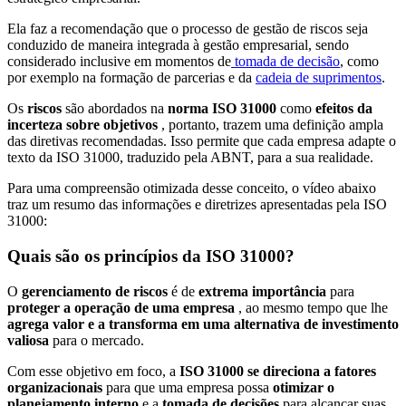
Ela faz a recomendação que o processo de gestão de riscos seja
conduzido de maneira integrada à gestão empresarial, sendo
considerado inclusive em momentos de
tomada de decisão
, como
por exemplo na formação de parcerias e da
cadeia de suprimentos
.
Os
riscos
são abordados na
norma ISO 31000
como
efeitos da
incerteza sobre objetivos
, portanto, trazem uma definição ampla
das diretivas recomendadas. Isso permite que cada empresa adapte o
texto da ISO 31000, traduzido pela ABNT, para a sua realidade.
Para uma compreensão otimizada desse conceito, o vídeo abaixo
traz um resumo das informações e diretrizes apresentadas pela ISO
31000:
Quais são os princípios da ISO 31000?
O
gerenciamento de riscos
é de
extrema importância
para
proteger a operação de uma empresa
, ao mesmo tempo que lhe
agrega valor e a transforma em uma alternativa de investimento
valiosa
para o mercado.
Com esse objetivo em foco, a
ISO 31000 se direciona a fatores
organizacionais
para que uma empresa possa
otimizar o
planejamento interno
e a
tomada de decisões
para alcançar suas