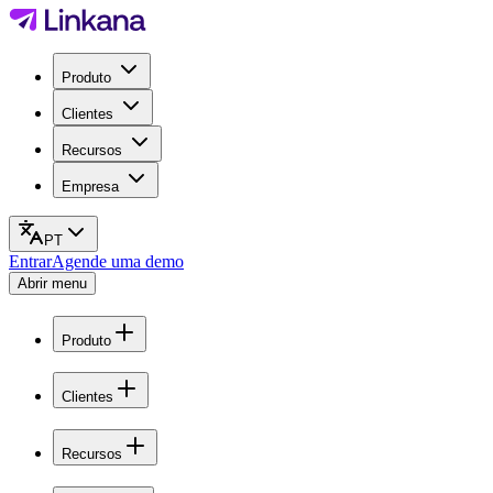
Produto
Clientes
Recursos
Empresa
PT
Entrar
Agende uma demo
Abrir menu
Produto
Clientes
Recursos