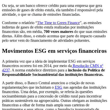
Ou seja, se um banco oferece crédito para uma empresa que gera
emissões de gases de efeito estufa, ela também é responsável pela
atividade, o que se chama de emissões financiadas.
Conforme o relatório “
The Time to Green Finance
”, as emissões
indiretas de gases de efeito estufa realizadas por instituições
financeiras são, em média,
700 vezes maiores
do que suas emissões
diretas. Além disso, o estudo acentua que parte do impacto causado
pelo setor vem do financiamento de atividades poluentes.
Movimentos ESG em serviços financeiros
A primeira vez que a ideia de implementar ESG em serviços
financeiros ocorreu foi em 2014, por meio da
Resolução CMN nº
4237
. A norma estabelece diretrizes para a
inclusão da Política de
Responsabilidade Socioambiental das instituições financeiras.
A partir disso, o Banco Central anunciou a criação de novas
regulamentações que incluiriam o
ESG
nas agendas das instituições
financeiras. Uma delas, por exemplo, se referia às questões
socioambientais para a concessão de crédito rural para incentivar
práticas sustentáveis na agropecuária. Outras obrigam as instituições
financeiras a olhar de forma mais ampla suas carteiras de
investimentos e seus ativos, como a frequência inapropriada de