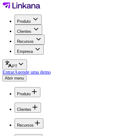
Produto
Clientes
Recursos
Empresa
PT
Entrar
Agende uma demo
Abrir menu
Produto
Clientes
Recursos