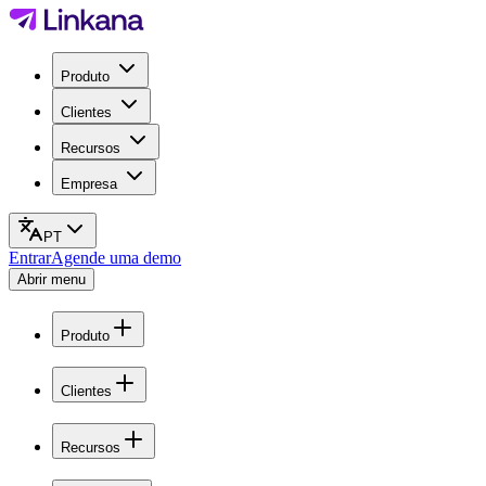
Produto
Clientes
Recursos
Empresa
PT
Entrar
Agende uma demo
Abrir menu
Produto
Clientes
Recursos