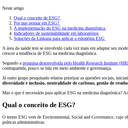
Neste artigo
Qual o conceito de ESG?
Por que pensar em ESG?
A implementação do ESG na medicina diagnóstica
Indicadores de sustentabilidade em laboratórios
Soluções da Linkana para aplicar a estratégia ESG
A área da saúde tem se envolvido cada vez mais em adaptar seu model
crescer a tendência de ESG na medicina diagnóstica.
Segundo a
pesquisa desenvolvida pelo Health Research Institute (HR
contrapartida, pouco se fala em meio ambiente e governança.
Já outro grupo pesquisado relatou priorizar as questões sociais, inicia
diversidade e inclusão, neutralidade de carbono, gestão de resíduo
Mas o que é necessário para aplicar ESG na medicina diagnóstica? Ao 
Qual o conceito de ESG?
O termo ESG vem de Environmental, Social and Governance, cujo obje
práticas administrativas.