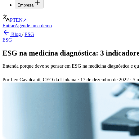
Empresa
PT
EN
↗
Entrar
Agende uma demo
Blog
/
ESG
ESG
ESG na medicina diagnóstica: 3 indicadore
Entenda porque deve se pensar em ESG na medicina diagnóstica e que
Por Leo Cavalcanti, CEO da Linkana
·
17 de dezembro de 2022
·
5 m