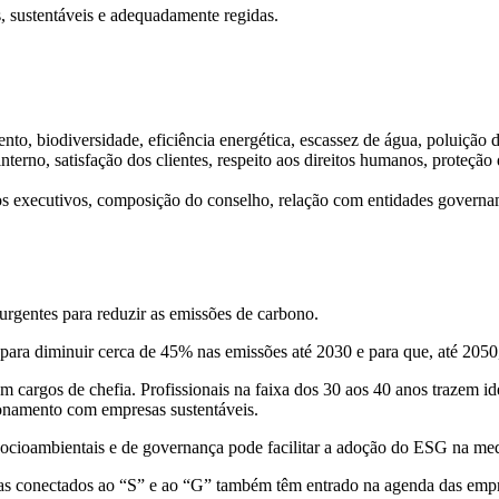
, sustentáveis e adequadamente regidas.
o, biodiversidade, eficiência energética, escassez de água, poluição da
terno, satisfação dos clientes, respeito aos direitos humanos, proteção
s executivos, composição do conselho, relação com entidades governam
rgentes para reduzir as emissões de carbono.
a diminuir cerca de 45% nas emissões até 2030 e para que, até 2050,
am cargos de chefia. Profissionais na faixa dos 30 aos 40 anos trazem i
cionamento com empresas sustentáveis.
socioambientais e de governança pode facilitar a adoção do ESG na med
as conectados ao “S” e ao “G” também têm entrado na agenda das empr