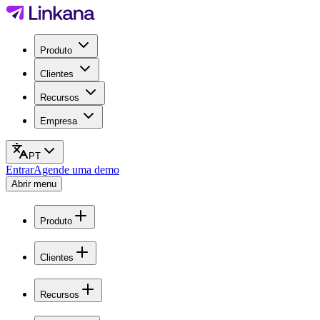
Produto
Clientes
Recursos
Empresa
PT
Entrar
Agende uma demo
Abrir menu
Produto
Clientes
Recursos