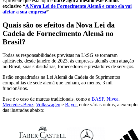
Aproveite que está aqui e
baixe agora mesmo este e-book
exclusivo “
A Nova Lei de Fornecimento Alemã e como ela vai
afetar a sua empresa
”
Quais são os efeitos da Nova Lei da
Cadeia de Fornecimento Alemã no
Brasil?
Todas as responsabilidades previstas na LkSG se tornaram
aplicáveis, desde janeiro de 2023, às empresas alemãs com atuação
no Brasil, suas subsidiárias, fornecedores e prestadores de serviços.
Estão enquadradas na Lei Alemã da Cadeia de Suprimentos
companhias de sede alemã que tenham, ao menos, 3 mil
funcionários.
Esse é o caso de marcas tradicionais, como a
BASF
,
Nivea
,
Mercedes-Benz
,
Volkswagen
e
Bayer
, entre várias outras, a exemplo
das ilustradas abaixo: