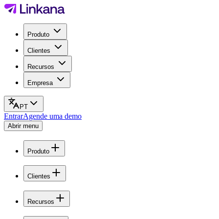
Produto
Clientes
Recursos
Empresa
PT
Entrar
Agende uma demo
Abrir menu
Produto
Clientes
Recursos