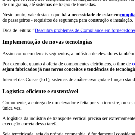
de um grama, até sistemas de tração de toneladas.
Neste ponto, vale destacar que
há a necessidade de estar em
compli
de passageiros - requisitos de segurança para construção e instalação.
Dica de leitura: “
Descubra problemas de Compliance em fornecedores
Implementação de novas tecnologias
Assim como em demais segmentos, a indústria de elevadores também dev
Por exemplo, quanto à oferta de componentes eletrônicos, o time de
c
sejam fabricados já nos novos conceitos e tendências de tecnologi
Internet das Coisas (IoT), sistemas de análise avançada e função sta
Logística eficiente e sustentável
Comumente, a entrega de um elevador é feita por via terrestre, ou sej
única vez.
A logística da indústria de transporte vertical precisa ser extremame
execução correta dessa tarefa.
Seja terceirizada, seja da própria companhia, é fundamental considera