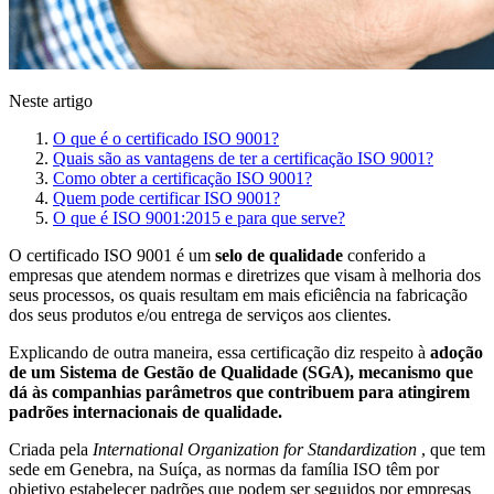
Neste artigo
O que é o certificado ISO 9001?
Quais são as vantagens de ter a certificação ISO 9001?
Como obter a certificação ISO 9001?
Quem pode certificar ISO 9001?
O que é ISO 9001:2015 e para que serve?
O certificado ISO 9001 é um
selo de qualidade
conferido a
empresas que atendem normas e diretrizes que visam à melhoria dos
seus processos, os quais resultam em mais eficiência na fabricação
dos seus produtos e/ou entrega de serviços aos clientes.
Explicando de outra maneira, essa certificação diz respeito à
adoção
de um Sistema de Gestão de Qualidade (SGA), mecanismo que
dá às companhias parâmetros que contribuem para atingirem
padrões internacionais de qualidade.
Criada pela
International Organization for Standardization
, que tem
sede em Genebra, na Suíça, as normas da família ISO têm por
objetivo estabelecer padrões que podem ser seguidos por empresas