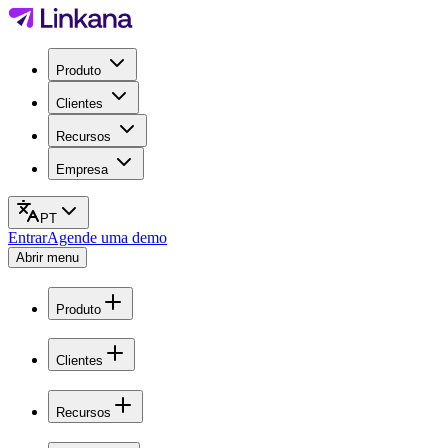
Produto
Clientes
Recursos
Empresa
PT
Entrar
Agende uma demo
Abrir menu
Produto
Clientes
Recursos