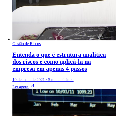
Gestão de Riscos
Entenda o que é estrutura analítica
dos riscos e como aplicá-la na
empresa em apenas 4 passos
19 de maio de 2021
·
5 min de leitura
Ler agora