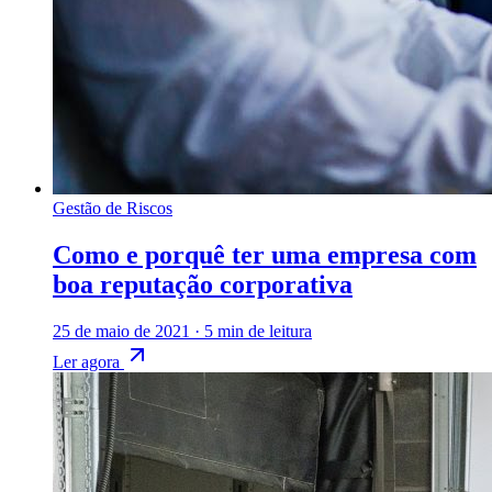
Gestão de Riscos
Como e porquê ter uma empresa com
boa reputação corporativa
25 de maio de 2021
·
5 min de leitura
Ler agora