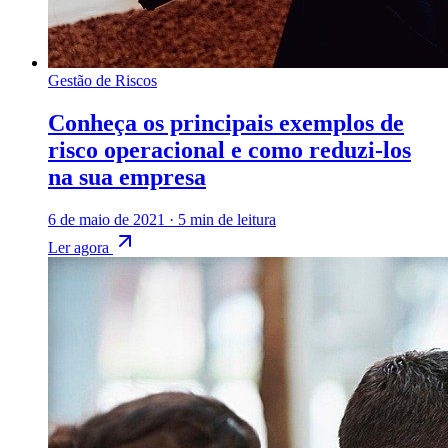
Gestão de Riscos
Conheça os principais exemplos de
risco operacional e como reduzi-los
na sua empresa
6 de maio de 2021
·
5 min de leitura
Ler agora