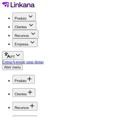
Produto
Clientes
Recursos
Empresa
PT
Entrar
Agende uma demo
Abrir menu
Produto
Clientes
Recursos