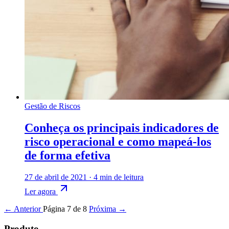
Gestão de Riscos
Conheça os principais indicadores de
risco operacional e como mapeá-los
de forma efetiva
27 de abril de 2021
·
4 min de leitura
Ler agora
← Anterior
Página 7 de 8
Próxima →
Produto