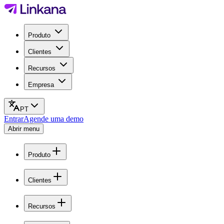
Produto
Clientes
Recursos
Empresa
PT
Entrar
Agende uma demo
Abrir menu
Produto
Clientes
Recursos