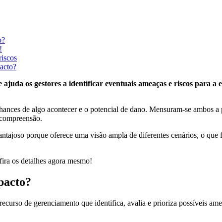
o?
!
riscos
pacto?
ajuda os gestores a identificar eventuais ameaças e riscos para a e
s chances de algo acontecer e o potencial de dano. Mensuram-se ambos a p
a compreensão.
ntajoso porque oferece uma visão ampla de diferentes cenários, o que fa
fira os detalhes agora mesmo!
mpacto?
ecurso de gerenciamento que identifica, avalia e prioriza possíveis a