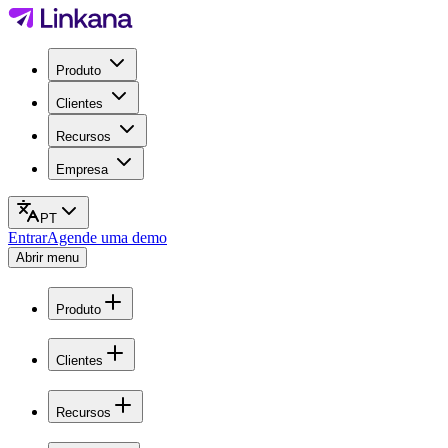
Produto
Clientes
Recursos
Empresa
PT
Entrar
Agende uma demo
Abrir menu
Produto
Clientes
Recursos