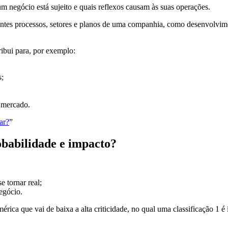
um negócio está sujeito e quais reflexos causam às suas operações.
rentes processos, setores e planos de uma companhia, como desenvolvime
ibui para, por exemplo:
s;
o mercado.
ar?
”
obabilidade e impacto?
 tornar real;
egócio.
ica que vai de baixa a alta criticidade, no qual uma classificação 1 é