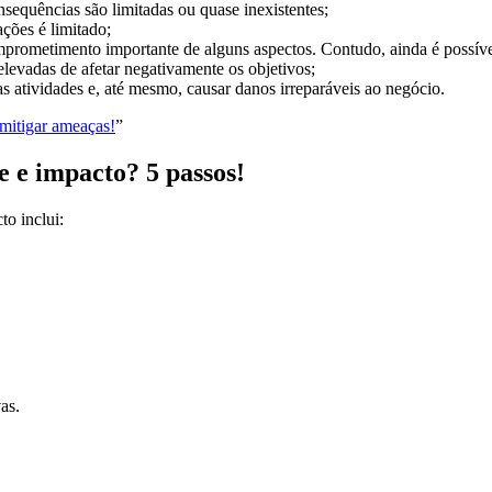
onsequências são limitadas ou quase inexistentes;
ções é limitado;
prometimento importante de alguns aspectos. Contudo, ainda é possível
elevadas de afetar negativamente os objetivos;
 as atividades e, até mesmo, causar danos irreparáveis ao negócio.
mitigar ameaças!
”
 e impacto? 5 passos!
o inclui:
as.