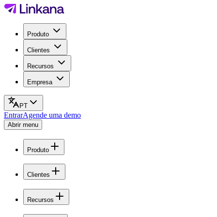
Produto
Clientes
Recursos
Empresa
PT
Entrar
Agende uma demo
Abrir menu
Produto
Clientes
Recursos