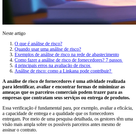
Neste artigo
O que é análise de risco?
Quando usar uma análise de risco?
Exemplos de análise de risco na rede de abastecimento
Como fazer a análise de risco de fornecedores? 7 passos
4 principais erros na avaliação de riscos
Análise de risco: como a Linkana pode contribuir?
A análise de risco de fornecedores é uma atividade realizada
para identificar, avaliar e encontrar formas de minimizar as
ameaças que os parceiros comerciais podem trazer para as
empresas que contratam seus serviços ou entrega de produtos.
Essa verificação é fundamental para, por exemplo, avaliar a eficácia,
a capacidade de entrega e a qualidade que os fornecedores
entregam. Por meio de uma pesquisa detalhada, os gestores têm uma
visão mais ampla sobre os possíveis parceiros antes mesmo de
assinar o contrato.