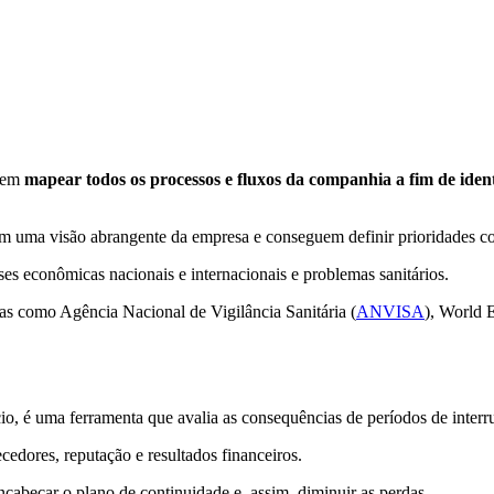
evem
mapear todos os processos e fluxos da companhia a fim de identif
têm uma visão abrangente da empresa e conseguem definir prioridades c
ises econômicas nacionais e internacionais e problemas sanitários.
mas como Agência Nacional de Vigilância Sanitária (
ANVISA
), World 
io, é uma ferramenta que avalia as consequências de períodos de inte
cedores, reputação e resultados financeiros.
ncabeçar o plano de continuidade e, assim, diminuir as perdas.