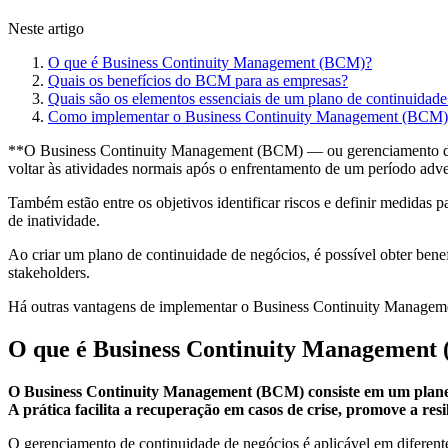
Neste artigo
O que é Business Continuity Management (BCM)?
Quais os benefícios do BCM para as empresas?
Quais são os elementos essenciais de um plano de continuidade
Como implementar o Business Continuity Management (BCM) 
**O Business Continuity Management (BCM) — ou gerenciamento de c
voltar às atividades normais após o enfrentamento de um período adv
Também estão entre os objetivos identificar riscos e definir medidas p
de inatividade.
Ao criar um plano de continuidade de negócios, é possível obter benef
stakeholders.
Há outras vantagens de implementar o Business Continuity Management 
O que é Business Continuity Management
O Business Continuity Management (BCM) consiste em um planeja
A prática facilita a recuperação em casos de crise, promove a resi
O gerenciamento de continuidade de negócios é aplicável em diferent