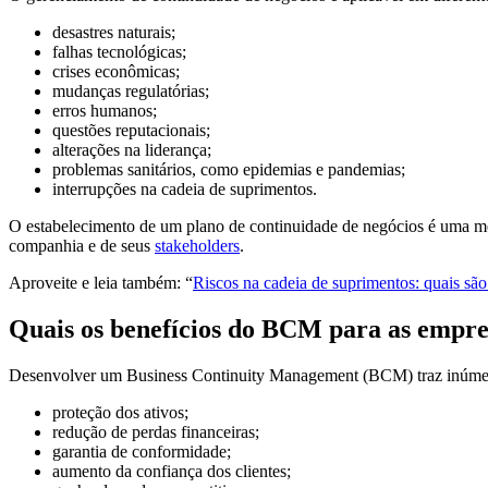
desastres naturais;
falhas tecnológicas;
crises econômicas;
mudanças regulatórias;
erros humanos;
questões reputacionais;
alterações na liderança;
problemas sanitários, como epidemias e pandemias;
interrupções na cadeia de suprimentos.
O estabelecimento de um plano de continuidade de negócios é uma medi
companhia e de seus
stakeholders
.
Aproveite e leia também: “
Riscos na cadeia de suprimentos: quais são
Quais os benefícios do BCM para as empre
Desenvolver um Business Continuity Management (BCM) traz inúmer
proteção dos ativos;
redução de perdas financeiras;
garantia de conformidade;
aumento da confiança dos clientes;