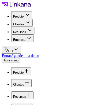
Produto
Clientes
Recursos
Empresa
PT
Entrar
Agende uma demo
Abrir menu
Produto
Clientes
Recursos