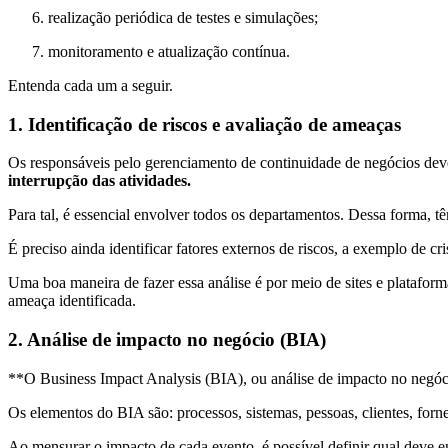
realização periódica de testes e simulações;
monitoramento e atualização contínua.
Entenda cada um a seguir.
1. Identificação de riscos e avaliação de ameaças
Os responsáveis pelo gerenciamento de continuidade de negócios d
interrupção das atividades.
Para tal, é essencial envolver todos os departamentos. Dessa forma, 
É preciso ainda identificar fatores externos de riscos, a exemplo de cr
Uma boa maneira de fazer essa análise é por meio de sites e platafor
ameaça identificada.
2. Análise de impacto no negócio (BIA)
**O Business Impact Analysis (BIA), ou análise de impacto no negóc
Os elementos do BIA são: processos, sistemas, pessoas, clientes, forne
Ao mensurar o impacto de cada evento, é possível definir qual deve e