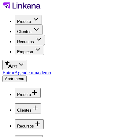
Produto
Clientes
Recursos
Empresa
PT
Entrar
Agende uma demo
Abrir menu
Produto
Clientes
Recursos