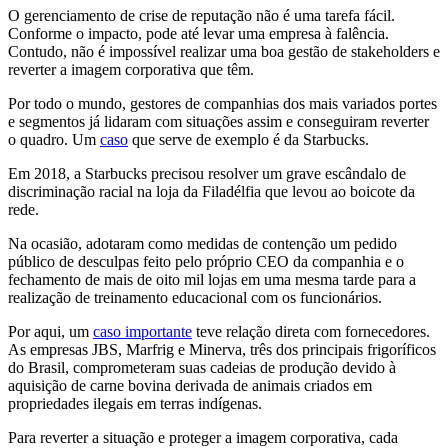
O gerenciamento de crise de reputação não é uma tarefa fácil.
Conforme o impacto, pode até levar uma empresa à falência.
Contudo, não é impossível realizar uma boa gestão de stakeholders e
reverter a imagem corporativa que têm.
Por todo o mundo, gestores de companhias dos mais variados portes
e segmentos já lidaram com situações assim e conseguiram reverter
o quadro. Um
caso
que serve de exemplo é da Starbucks.
Em 2018, a Starbucks precisou resolver um grave escândalo de
discriminação racial na loja da Filadélfia que levou ao boicote da
rede.
Na ocasião, adotaram como medidas de contenção um pedido
público de desculpas feito pelo próprio CEO da companhia e o
fechamento de mais de oito mil lojas em uma mesma tarde para a
realização de treinamento educacional com os funcionários.
Por aqui, um
caso importante
teve relação direta com fornecedores.
As empresas JBS, Marfrig e Minerva, três dos principais frigoríficos
do Brasil, comprometeram suas cadeias de produção devido à
aquisição de carne bovina derivada de animais criados em
propriedades ilegais em terras indígenas.
Para reverter a situação e proteger a imagem corporativa, cada