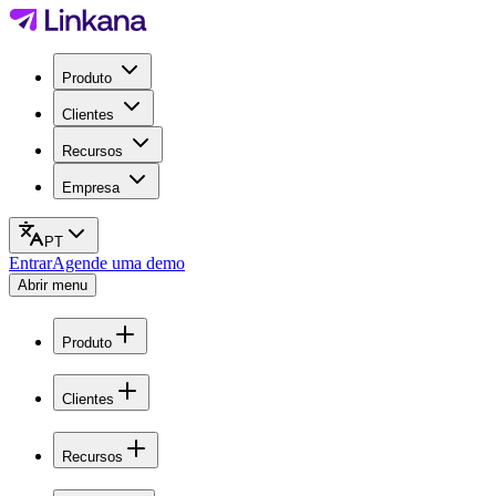
Produto
Clientes
Recursos
Empresa
PT
Entrar
Agende uma demo
Abrir menu
Produto
Clientes
Recursos