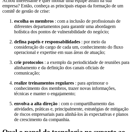
Achou interessante e quer montar uma equipe assim na sua
empresa? Então, conheça as principais etapas da formação de um
comitê de gestão de crise:
escolha os membros
: com a inclusão de profissionais de
diferentes departamentos para garantir uma abordagem
holística dos pontos de vulnerabilidade do negócio;
defina papéis e responsabilidades
: por meio da
consideração do cargo de cada um, conhecimento do fluxo
operacional e expertise em suas áreas de atuação;
crie protocolos
: a exemplo da periodicidade de reuniões para
alinhamento e da definição dos canais oficiais de
comunicação;
realize treinamentos regulares
: para aprimorar o
conhecimento dos membros, trazer novas informações,
técnicas e manter o engajamento;
envolva a alta direção
: com o compartilhamento das
atividades, práticas e, principalmente, estratégias de mitigação
de riscos empresariais para alinhá-los às expectativas e planos
de crescimento da companhia.
Qual o papel da tecnologia no suporte ao