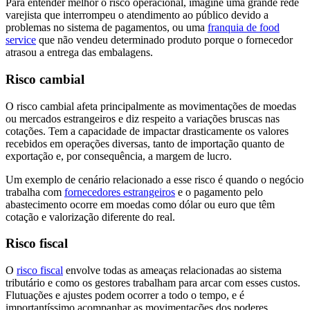
Para entender melhor o risco operacional, imagine uma grande rede
varejista que interrompeu o atendimento ao público devido a
problemas no sistema de pagamentos, ou uma
franquia de food
service
que não vendeu determinado produto porque o fornecedor
atrasou a entrega das embalagens.
Risco cambial
O risco cambial afeta principalmente as movimentações de moedas
ou mercados estrangeiros e diz respeito a variações bruscas nas
cotações. Tem a capacidade de impactar drasticamente os valores
recebidos em operações diversas, tanto de importação quanto de
exportação e, por consequência, a margem de lucro.
Um exemplo de cenário relacionado a esse risco é quando o negócio
trabalha com
fornecedores estrangeiros
e o pagamento pelo
abastecimento ocorre em moedas como dólar ou euro que têm
cotação e valorização diferente do real.
Risco fiscal
O
risco fiscal
envolve todas as ameaças relacionadas ao sistema
tributário e como os gestores trabalham para arcar com esses custos.
Flutuações e ajustes podem ocorrer a todo o tempo, e é
importantíssimo acompanhar as movimentações dos poderes