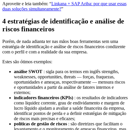
Aproveite e leia também: “
Linkana + SAP Ariba: por que usar essas
duas soluções simultaneamente?
”
4 estratégias de identificação e análise de
riscos financeiros
Porém, de nada adianta ter nas mãos boas ferramentas sem uma
estratégia de identificação e análise de riscos financeiros condizente
com o perfil e com a realidade da sua empresa.
Estes são ótimos exemplos:
análise SWOT
: sigla para os termos em inglês strengths,
weaknesses, opportunities, threats — forças, fraquezas,
oportunidades e ameaças, respectivamente — mensura riscos
e oportunidades a partir da análise de fatores internos e
externos;
indicadores financeiros (KPIs)
: os resultados de indicadores
como liquidez corrente, grau de endividamento e margem de
lucro líquido ajudam a avaliar a saúde financeira da empresa,
identificar pontos de perda e a definir estratégias de mitigação
de riscos mais precisas e eficazes;
políticas de gestão de riscos
: são diretrizes que facilitam o
levantamento e o monitoramento de ameaças financeiras, mas