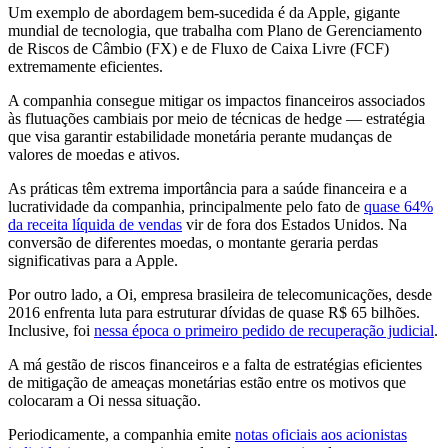
Um exemplo de abordagem bem-sucedida é da Apple, gigante
mundial de tecnologia, que trabalha com Plano de Gerenciamento
de Riscos de Câmbio (FX) e de Fluxo de Caixa Livre (FCF)
extremamente eficientes.
A companhia consegue mitigar os impactos financeiros associados
às flutuações cambiais por meio de técnicas de hedge — estratégia
que visa garantir estabilidade monetária perante mudanças de
valores de moedas e ativos.
As práticas têm extrema importância para a saúde financeira e a
lucratividade da companhia, principalmente pelo fato de
quase 64%
da receita líquida de vendas
vir de fora dos Estados Unidos. Na
conversão de diferentes moedas, o montante geraria perdas
significativas para a Apple.
Por outro lado, a Oi, empresa brasileira de telecomunicações, desde
2016 enfrenta luta para estruturar dívidas de quase R$ 65 bilhões.
Inclusive, foi
nessa época o primeiro pedido de recuperação judicial
.
A má gestão de riscos financeiros e a falta de estratégias eficientes
de mitigação de ameaças monetárias estão entre os motivos que
colocaram a Oi nessa situação.
Periodicamente, a companhia emite
notas oficiais aos acionistas