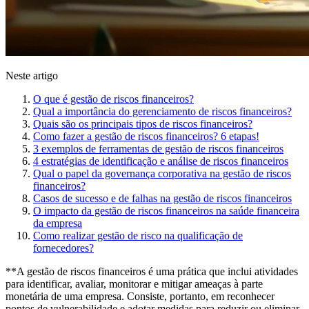
Neste artigo
O que é gestão de riscos financeiros?
Qual a importância do gerenciamento de riscos financeiros?
Quais são os principais tipos de riscos financeiros?
Como fazer a gestão de riscos financeiros? 6 etapas!
3 exemplos de ferramentas de gestão de riscos financeiros
4 estratégias de identificação e análise de riscos financeiros
Qual o papel da governança corporativa na gestão de riscos
financeiros?
Casos de sucesso e de falhas na gestão de riscos financeiros
O impacto da gestão de riscos financeiros na saúde financeira
da empresa
Como realizar gestão de risco na qualificação de
fornecedores?
**A gestão de riscos financeiros é uma prática que inclui atividades
para identificar, avaliar, monitorar e mitigar ameaças à parte
monetária de uma empresa. Consiste, portanto, em reconhecer
pontos de vulnerabilidade e adotar medidas para reduzir ou eliminar