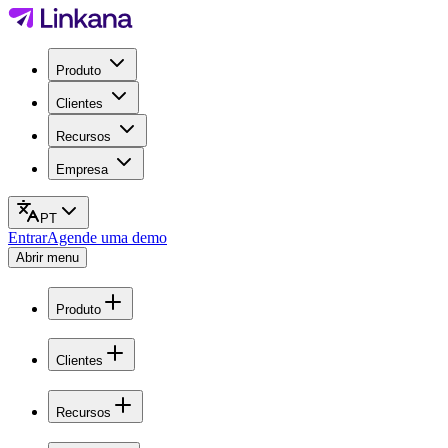
Produto
Clientes
Recursos
Empresa
PT
Entrar
Agende uma demo
Abrir menu
Produto
Clientes
Recursos