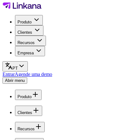
Produto
Clientes
Recursos
Empresa
PT
Entrar
Agende uma demo
Abrir menu
Produto
Clientes
Recursos