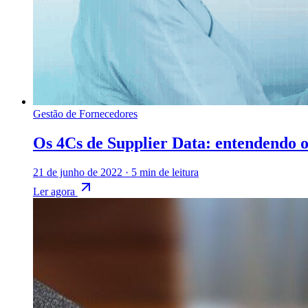
Gestão de Fornecedores
Os 4Cs de Supplier Data: entendendo o
21 de junho de 2022
·
5 min de leitura
Ler agora