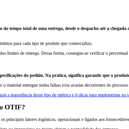
 do tempo total de uma entrega, desde o despacho até a chegada do 
tintos para cada tipo de produto que comercializa.
s limites de entrega. Dessa forma, consegue-se verificar o percentual d
cificações do pedido. Na prática, significa garantir que o produt
 o material entregue tenha falhas e/ou avarias decorrentes do processo 
ual a importância desse tipo de métrica e 6 dicas para implementar na 
m o OTIF?
s principais fatores logísticos, operacionais e ligados aos fornecedore