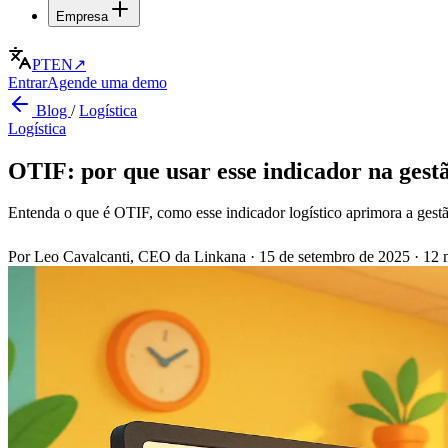
Empresa
PT
EN
↗
Entrar
Agende uma demo
Blog
/
Logística
Logística
OTIF: por que usar esse indicador na gest
Entenda o que é OTIF, como esse indicador logístico aprimora a gestã
Por Leo Cavalcanti, CEO da Linkana
·
15 de setembro de 2025
·
12 m