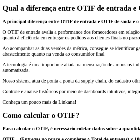
Qual a diferença entre OTIF de entrada e
A principal diferença entre OTIF de entrada e OTIF de saída é o p
O OTIF de entrada avalia a performance dos fornecedores em relaçã
quanto à eficiência em entregar os pedidos aos clientes finais no pra
Ao acompanhar as duas versões da métrica, consegue-se identificar garg
abastecimento quanto na venda ao consumidor final.
A tecnologia é uma importante aliada na mensuração de ambos os ind
automatizada.
Nosso sistema atua de ponta a ponta da supply chain, do cadastro 
Controle e analise históricos por meio de dashboards intuitivos, int
Conheça um pouco mais da Linkana!
Como calcular o OTIF?
Para calcular o OTIF, é necessário coletar dados sobre a quantida
OTIF = (Entregas no prazo e completas ÷ Total de entregas) × 10