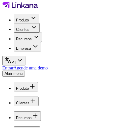
Produto
Clientes
Recursos
Empresa
PT
Entrar
Agende uma demo
Abrir menu
Produto
Clientes
Recursos