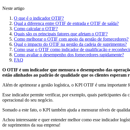
Neste artigo
O que é o indicador OTIF?
Qual a diferença entre OTIF de entrada e OTIF de saída?
Como calcular o OTIF?
Quais são os principais fatores que afetam o OTIF?
Como melhorar o OTIF com apoio da gestão de fornecedores?
Qual o impacto do OTIF na gestão da cadeia de suprimentos?
Como usar o OTIF como indicador de qualificação e reconheci
Como avaliar o desempenho dos fornecedores rapidamente?
FAQ
O OTIF é um indicador que mensura o desempenho das operações d
estão alinhados ao padrão de qualidade que os clientes esperam r
Além de aprimorar a gestão logística, o KPI OTIF é uma importante 
Esse indicador permite verificar, por exemplo, quais participantes 
operacional do seu negócio.
Somado a este fato, o KPI também ajuda a mensurar níveis de qualida
Achou interessante e quer entender melhor como esse indicador logísti
de suprimentos da sua empresa!