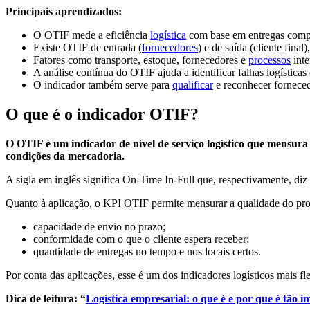
Principais aprendizados:
O OTIF mede a eficiência
logística
com base em entregas compl
Existe OTIF de entrada (
fornecedores
) e de saída (cliente fin
Fatores como transporte, estoque, fornecedores e
processos
inte
A análise contínua do OTIF ajuda a identificar falhas logísticas
O indicador também serve para
qualificar
e reconhecer fornece
O que é o indicador OTIF?
O OTIF é um indicador de nível de serviço logístico que mensura 
condições da mercadoria.
A sigla em inglês significa On-Time In-Full que, respectivamente, diz 
Quanto à aplicação, o KPI OTIF permite mensurar a qualidade do proce
capacidade de envio no prazo;
conformidade com o que o cliente espera receber;
quantidade de entregas no tempo e nos locais certos.
Por conta das aplicações, esse é um dos indicadores logísticos mais 
Dica de leitura: “
Logística empresarial: o que é e por que é tão 