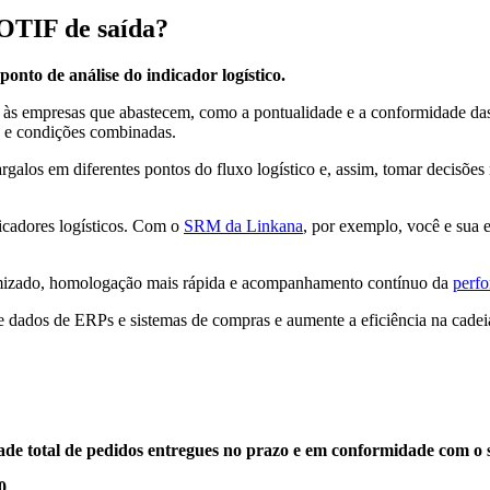
 OTIF de saída?
onto de análise do indicador logístico.
o às empresas que abastecem, como a pontualidade e a conformidade d
zo e condições combinadas.
alos em diferentes pontos do fluxo logístico e, assim, tomar decisões m
icadores logísticos. Com o
SRM da Linkana
, por exemplo, você e sua 
otimizado, homologação mais rápida e acompanhamento contínuo da
perfo
egre dados de ERPs e sistemas de compras e aumente a eficiência na cade
de total de pedidos entregues no prazo e em conformidade com o sol
0