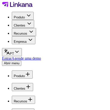
Produto
Clientes
Recursos
Empresa
PT
Entrar
Agende uma demo
Abrir menu
Produto
Clientes
Recursos