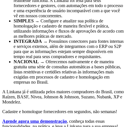
realmente funciona. A Linkana foi feita para seus
fornecedores e gestores, com automações em todo o processo
e uma experiência de usuário incomparável com a que você
vê em nossos concorrentes.
SIMPLES
→ Configure e atualize sua política de
homologação e cadastro de maneira flexível e prática,
utilizando informações e fluxos de aprovações de acordo com
as melhores práticas de mercado.
INTEGRADA
→ Possuímos conectores para fontes internas
e serviços externos, além de integrarmos com o ERP ou S2P
para que as informações estejam sempre disponíveis em
tempo real para seus compradores e requisitantes.
NACIONAL
→ Oferecemos nativamente e de maneira
gratuita uma série de consultas automáticas a bases públicas,
listas restritivas e certidões relativas às informações mais
exigidas em processos de cadastro e homologação em
empresas no Brasil.
A Linkana já é utilizada pelos maiores compradores do Brasil, como
Raízen, BASF, Nivea, Johnson & Johnson, Suzano, Nubank, XP e
Mondelez.
Cadastre e homologue fornecedores em segundos, não semanas!
Agende agora uma demonstração
, conheça todas essas
funcionalidades, na prática, e leve a Linkana para a sua empresa!