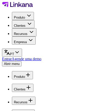
Produto
Clientes
Recursos
Empresa
PT
Entrar
Agende uma demo
Abrir menu
Produto
Clientes
Recursos