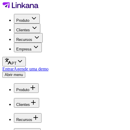
Produto
Clientes
Recursos
Empresa
PT
Entrar
Agende uma demo
Abrir menu
Produto
Clientes
Recursos